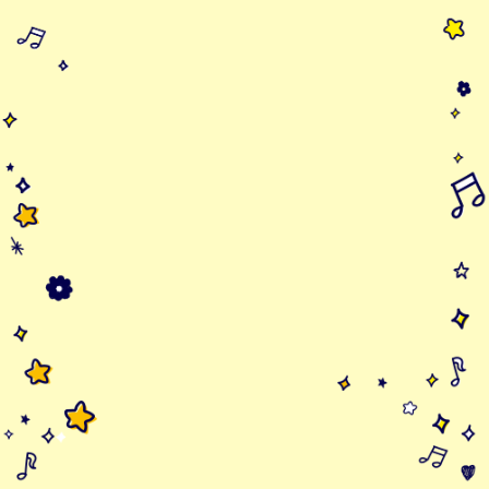
宇野千智 3年生
ゆめかわバス
川﨑由希 2年生
かわいいばす