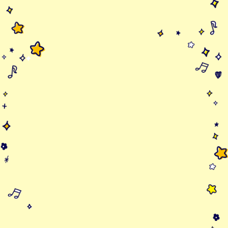
かわむらそうま 1年生
たなばたバス
長むねゆりの 2年生