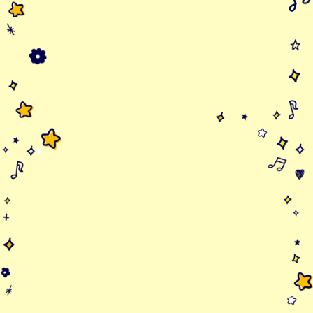
木本麗 3年生
しまうまバス