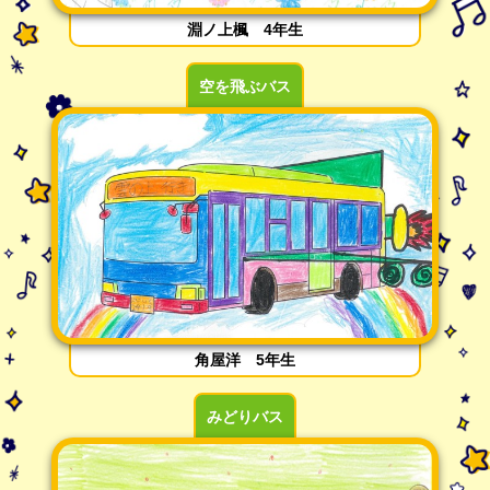
淵ノ上楓 4年生
空を飛ぶバス
角屋洋 5年生
みどりバス