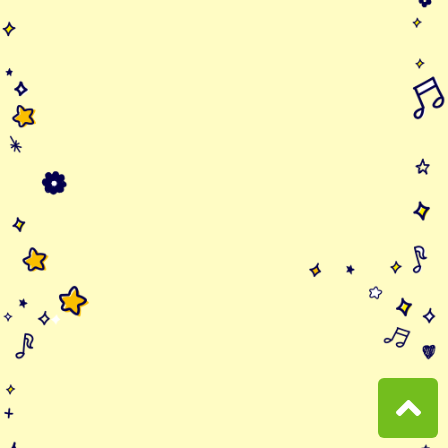
おかざきつばき 3年生
SDGSカー