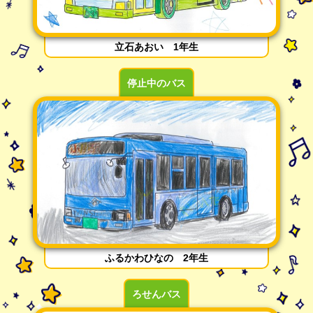
立石あおい 1年生
停止中のバス
ふるかわひなの 2年生
ろせんバス