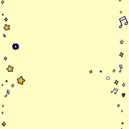
夕やけバス
佐藤鈴華 2年生
空、よぞらバス