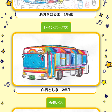
あおきはるま 1年生
レインボーバス
白石としき 2年生
金銀バス