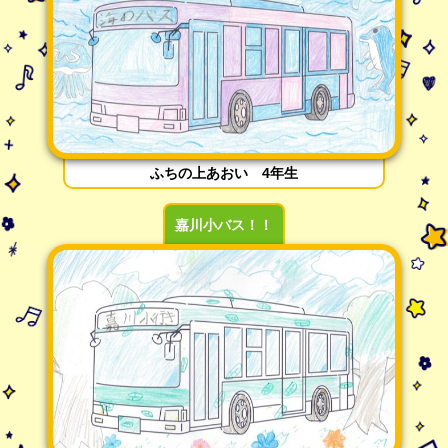
ふちの上あおい 4年生
嘉川小バス！！