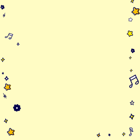
ふるとみあおい 2年生
うさぴよ号
畑中愛 4年生