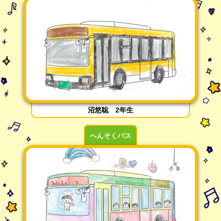
沼悠聡 2年生
へんそくバス