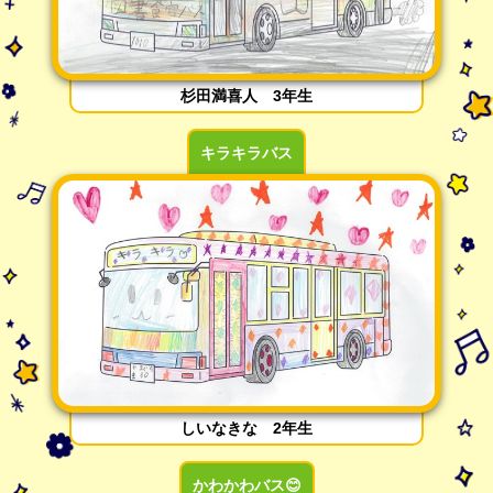
杉田満喜人 3年生
キラキラバス
しいなきな 2年生
かわかわバス😊